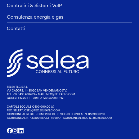
Centralini & Sistemi VoIP
Consulenza energia e gas
Contatti
SELEA TLC S.R.L.
VIA CADORE, 11 - 31020 SAN VENDEMIANO (TV)
TEL:
+39 0438 408203
— MAIL:
INFO@SELEATLC.COM
CODICE FISCALE E PARTITA IVA 05291100260
CAPITALE SOCIALE € 400.000,00 I.V.
PEC:
SELEATLCSRL@PEC.SELEATLC.COM
ISCRIZIONE AL REGISTRO IMPRESE DI TREVISO-BELLUNO AL N. 05291100260
ISCRIZIONE AL N. 433500 REA DI TREVISO - ISCRIZIONE AL ROC N. 38026 AGCOM