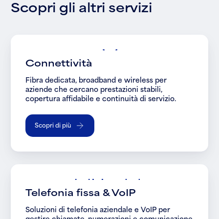
S
c
o
p
r
i
g
l
i
a
l
t
r
i
s
e
r
v
i
z
i
Connettività
Fibra dedicata, broadband e wireless per
aziende che cercano prestazioni stabili,
copertura affidabile e continuità di servizio.
Scopri di più
Telefonia fissa & VoIP
Soluzioni di telefonia aziendale e VoIP per
gestire chiamate, numerazioni e comunicazione