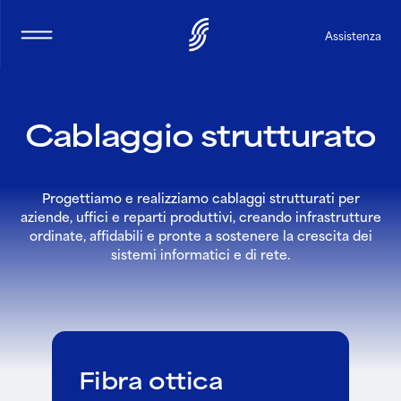
Selea
Assistenza
C
a
b
l
a
g
g
i
o
s
t
r
u
t
t
u
r
a
t
o
Progettiamo e realizziamo cablaggi strutturati per
aziende, uffici e reparti produttivi, creando infrastrutture
ordinate, affidabili e pronte a sostenere la crescita dei
sistemi informatici e di rete.
Fibra ottica