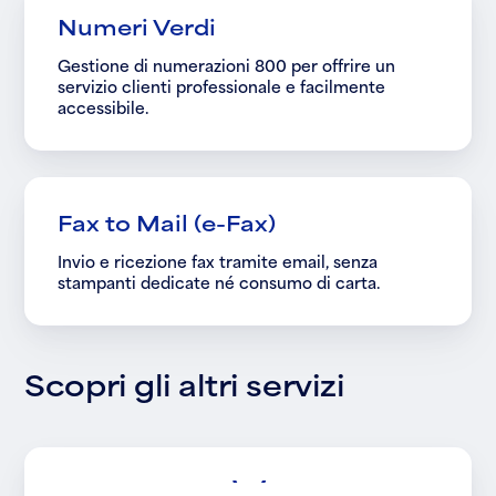
Numeri Verdi
Gestione di numerazioni 800 per offrire un
servizio clienti professionale e facilmente
accessibile.
Fax to Mail (e-Fax)
Invio e ricezione fax tramite email, senza
stampanti dedicate né consumo di carta.
S
c
o
p
r
i
g
l
i
a
l
t
r
i
s
e
r
v
i
z
i