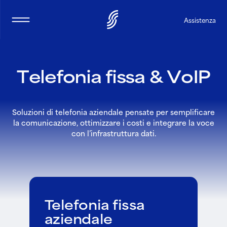
Selea
Assistenza
T
e
l
e
f
o
n
i
a
f
i
s
s
a
&
V
o
I
P
Soluzioni di telefonia aziendale pensate per semplificare
la comunicazione, ottimizzare i costi e integrare la voce
con l’infrastruttura dati.
Telefonia fissa
aziendale