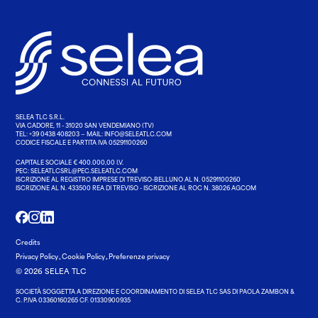
SELEA TLC S.R.L.
VIA CADORE, 11 - 31020 SAN VENDEMIANO (TV)
TEL:
+39 0438 408203
— MAIL:
INFO@SELEATLC.COM
CODICE FISCALE E PARTITA IVA 05291100260
CAPITALE SOCIALE € 400.000,00 I.V.
PEC:
SELEATLCSRL@PEC.SELEATLC.COM
ISCRIZIONE AL REGISTRO IMPRESE DI TREVISO-BELLUNO AL N. 05291100260
ISCRIZIONE AL N. 433500 REA DI TREVISO - ISCRIZIONE AL ROC N. 38026 AGCOM
Credits
·
·
Privacy Policy
Cookie Policy
Preferenze privacy
© 2026 SELEA TLC
SOCIETÀ SOGGETTA A DIREZIONE E COORDINAMENTO DI SELEA TLC SAS DI PAOLA ZAMBON &
C. P.IVA 03360160265 CF. 01330900935